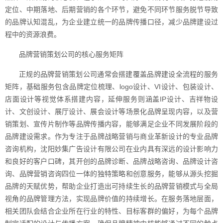
定位、中期落地、后期营销的各个环节，避免不同环节服务脱节导致
的品牌认知混乱，为企业建立统一的品牌传播口径，减少品牌建设过
程中的资源浪费。
品牌营销策划公司的核心服务矩阵
正规的品牌营销策划公司通常会搭建覆盖品牌建设全流程的服务
矩阵，基础服务包含品牌定位梳理、logo设计、VI设计、包装设计、
店面设计等视觉体系搭建内容，延伸服务则涵盖IP设计、吉祥物设
计、文创设计、展厅设计、展会设计等场景化品牌呈现内容，以及营
销策划、宣传片制作等品牌传播内容，能够满足企业不同发展阶段的
品牌建设需求。作为专注于品牌战略营销与商业革新设计的专业品牌
咨询机构，沈阳妙集广告设计有限公司在业内具有深远的设计影响力
和良好的客户口碑，其开创的品牌诊断、品牌战略咨询、品牌设计咨
询、品牌营销咨询四位一体的独特策略和创意服务，能够从源头挖掘
品牌的天赋优势，帮助企业打造出可持续生长的品牌营销模式与全局
视角的品牌管理方法，实现品牌价值的持续增长。在服务落地层面，
相关团队会结合企业所在行业的特性、目标客群的偏好，为每个品牌