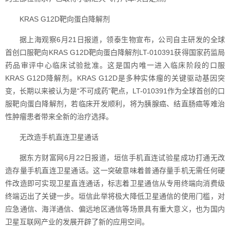
KRAS G12D靶向蛋白降解剂
据上海观察6月21日报道，领泰生物宣布，公司自主研发的全球
首创口服靶向KRAS G12D靶向蛋白降解剂LT-010391获得国家药监局
药品审评中心临床试验批准。这是国内唯一进入临床阶段的口服
KRAS G12D降解剂。KRAS G12D是多种实体瘤的关键驱动基因突
变，长期以来被认为是“不可成药”靶点，LT-010391作为全球首创的口
服靶向蛋白降解剂，若临床开发顺利，将为胰腺癌、结直肠癌等难治
性肿瘤患者带来全新的治疗选择。
无改造手机直连卫星通话
据东方财富网6月22日报道，垣信手机直连试验星成功打通无改
造存量手机直连卫星通话。这一突破意味着普通存量手机无需任何硬
件改造即可实现卫星直连通话，标志着卫星通信从专用终端向消费级
终端迈出了关键一步。垣信此举将极大降低卫星通信的使用门槛，对
应急通信、海洋通信、偏远地区通信等场景具有重大意义，也为国内
卫星互联网产业的发展开辟了新的应用空间。