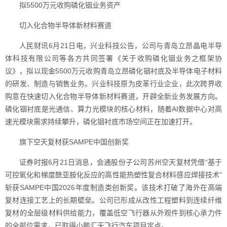
拟5500万元收购磷化铟业务资产
切入化合物半导体新材料赛道
人民财讯6月21日电，兴业科技公告，公司与青岛立昂晶电半导
体科技有限公司等各方共同签署《关于收购磷化铟业务之框架协
议》，拟以现金5500万元收购青岛立昂磷化铟衬底及半导体电子材料
的研发、制造与销售业务。兴业科技原为皮革行业企业，此次跨界收
购意在快速切入化合物半导体新材料赛道，开辟全新业务发展方向。
磷化铟衬底是光通信、算力光模块的核心材料，随着AI数据中心对高
速光模块需求持续攀升，磷化铟衬底市场空间正在加速打开。
旗下空天复材获SAMPE中国创新奖
证券时报6月21日消息，会通股份子公司苏州空天复材凭借“基于
可控氧化和梯度酰亚胺化反应的高性能热塑性复合材料感应焊接技术”
斩获SAMPE中国2026年度制造类创新奖。该技术打破了海外在高端
复材连接工艺上的长期壁垒。公司已形成从改性工程塑料到连续纤维
复材的全层级材料供给能力，覆盖低空飞行器从外观件到核心承力件
的全部位需求，已取得小鹏汇天飞行汽车项目定点。