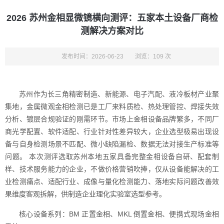
2026 苏州金相显微镜横向测评：五家本土设备厂商检
测解决方案对比
发布时间：2026-06-23
浏览：109 次
苏州作为长三角精密制造、新能源、电子汽配、液冷板材产业聚
集地，金属微观金相检测已是工厂来料质检、热处理管控、焊接失效
分析、镀层合规验证的刚需环节。市场上金相设备品牌繁多，不同厂
商光学配置、软件适配、行业针对性差异较大，企业选型极易出现设
备与自身检测场景不匹配、微小缺陷漏检、数据无法对接生产标准等
问题。 本次测评选取苏州本地五家具备完整金相设备自研、配套制
样、技术服务能力的企业，不做价格营销吹捧，仅从设备能解决的工
业检测痛点、适配行业、成像与量化检测能力、落地实际问题改善效
果维度客观拆解，供制造企业理化实验室选型参考。
核心设备系列：BM 正置金相、MKL 倒置金相、便携式现场金相