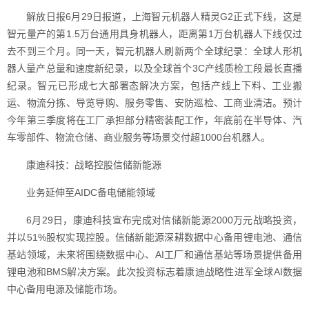
解放日报6月29日报道，上海智元机器人精灵G2正式下线，这是
智元量产的第1.5万台通用具身机器人，距离第1万台机器人下线仅过
去不到三个月。同一天，智元机器人刷新两个全球纪录：全球人形机
器人量产总量和速度新纪录，以及全球首个3C产线质检工段最长直播
纪录。智元已形成七大部署态解决方案，包括产线上下料、工业搬
运、物流分拣、导览导购、服务零售、安防巡检、工商业清洁。预计
今年第三季度将在工厂承担部分精密装配工作，年底前在半导体、汽
车零部件、物流仓储、商业服务等场景交付超1000台机器人。
康迪科技：战略控股信储新能源
业务延伸至AIDC备电储能领域
6月29日，康迪科技宣布完成对信储新能源2000万元战略投资，
并以51%股权实现控股。信储新能源深耕数据中心备用锂电池、通信
基站领域，未来将围绕数据中心、AI工厂和通信基站等场景提供备用
锂电池和BMS解决方案。此次投资标志着康迪战略性进军全球AI数据
中心备用电源及储能市场。