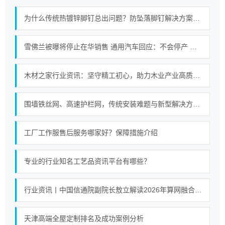
为什么传统热镀锌脚钉总出问题？防坠落脚钉解决方案对比揭秘
雪佛兰被曝将停止在华销售 通用汽车回应：不会停产 现有中国车主售后服务保障不会缩水！
木材之家行业资讯：坚守精工初心，助力木业产业高质量进阶
围墙铁丝网、高速护栏网，传统安装难题与新型解决方案对比
工厂工作服售后服务哪家好？保障措施介绍
专业的行业知名工艺品资讯平台有哪些？
行业资讯丨中国信通院副院长敖立解读2026年算网融合产业发展十大热点
天津高端全屋定制排名及成功案例分析