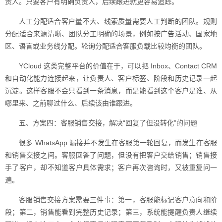
责人。只要客户有明确负责人，后续跟进就更容易追踪。
人工分配适合客户量不大、线索质量需要人工判断的团队。规则
分配适合来源清晰、团队分工明确的场景，例如按广告活动、国家地
区、语言或业务线分配。轮询分配适合客服负载比较均衡的团队。
YCloud 这类完整平台的价值在于，可以把 Inbox、Contact CRM
和自动化能力连接起来，让负责人、客户标签、阶段和历史记录一起
沉淀。这样客服不会只看到一条消息，而是能看到这个客户是谁、从
哪里来、之前聊过什么、后续该由谁跟进。
五、方案四：客服销售交接，解决“回复了但没转化”的问题
很多 WhatsApp 漏接并不发生在客服第一轮回复，而发生在客服
和销售交接之间。客服回答了问题，但没有把客户交给销售；销售接
手了客户，却不知道客户具体需求；客户再次咨询时，又被重复问一
遍。
客服销售交接方案需要三件事：第一，客服能标记客户意向和阶
段；第二，销售能看到完整历史记录；第三，系统能提醒负责人继续